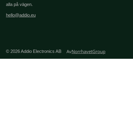
alla på vägen.
hello@addio.eu
Av
NorrhavetGroup
© 2026
Addio Electronics AB