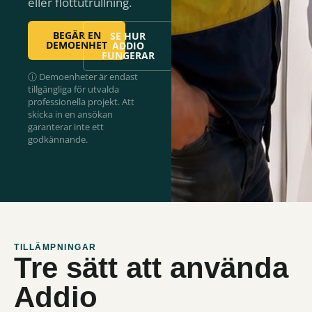
eller flottutrullning.
BEGÄR EN
SE HUR
DEMOENHET
ADDIO
FUNGERAR
ⓘ Demoenheter är endast
tillgängliga för utvalda
professionella projekt. Att
skicka in en ansökan
garanterar inte ett
godkännande.
TILLÄMPNINGAR
Tre sätt att använda
Addio