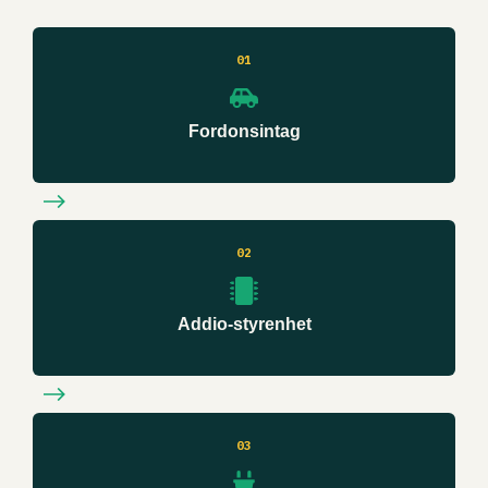
01
Fordonsintag
02
Addio-styrenhet
03