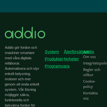
Addio gör fordon och
System
Återförsäljare
Addio
maskiner smartare
Om oss
med våra digitala
Produkter
Nyheter
Integritetspoli
reläboxar.
Programvara
Automatisera och styr
Regler och
enkelt belysning,
villkor
motorer och mer
Cookie-
genom ett enda enkelt
policy
system. Vår lösning
Kontakta
möjliggör säkra,
oss
funktionella och
bekväma fordon för