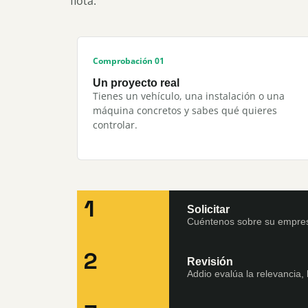
flota.
Comprobación 01
Un proyecto real
Tienes un vehículo, una instalación o una
máquina concretos y sabes qué quieres
controlar.
1
Solicitar
Cuéntenos sobre su empres
2
Revisión
Addio evalúa la relevancia, 