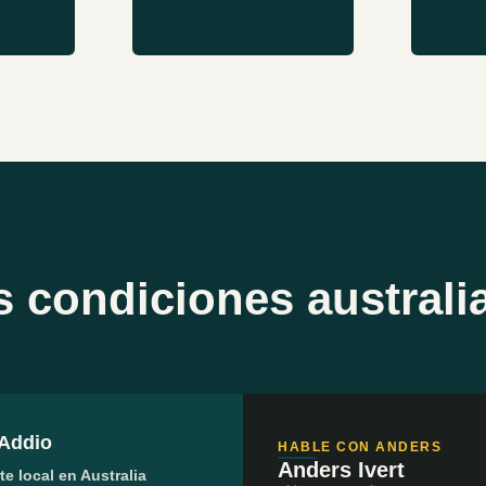
s condiciones australi
 Addio
HABLE CON ANDERS
Anders Ivert
e local en Australia