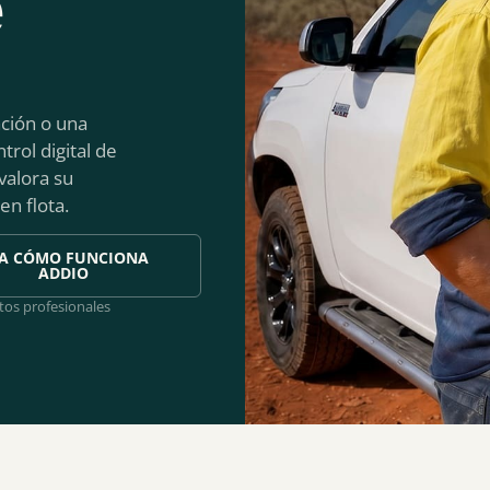
e
ación o una
trol digital de
valora su
en flota.
A CÓMO FUNCIONA
ADDIO
tos profesionales