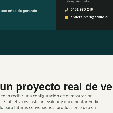
Sídney, Australia
0451 970 246
 tres años de garantía
anders.ivert@addio.eu
un proyecto real de ve
ueden recibir una configuración de demostración
s. El objetivo es instalar, evaluar y documentar Addio
ado para futuras conversiones, producción o uso en