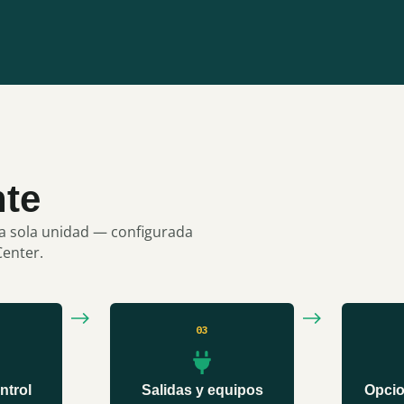
nte
na sola unidad — configurada
Center.
03
ntrol
Salidas y equipos
Opcio