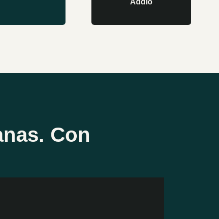
Addio
anas. Con