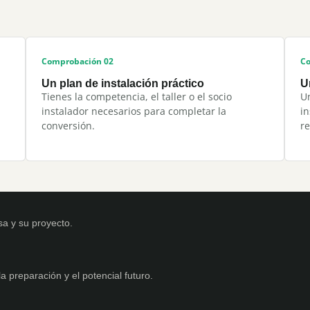
Comprobación 02
Co
Un plan de instalación práctico
U
Tienes la competencia, el taller o el socio
Un
instalador necesarios para completar la
in
conversión.
re
a y su proyecto.
la preparación y el potencial futuro.