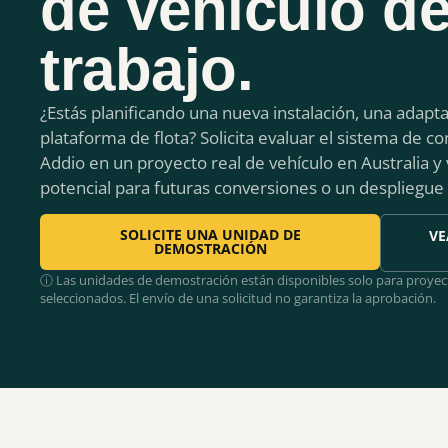
de vehículo d
trabajo.
¿Estás planificando una nueva instalación, una adapt
plataforma de flota? Solicita evaluar el sistema de con
Addio en un proyecto real de vehículo en Australia y 
potencial para futuras conversiones o un despliegue 
SOLICITE UNA UNIDAD DE
VE
DEMOSTRACIÓN
ⓘ Las unidades de demostración están disponibles solo para proyec
seleccionados. El envío de una solicitud no garantiza la aprobación.