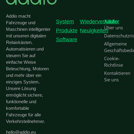
Addio macht
System
Wiederverkäufer
Addio
Fahrzeuge und
Über uns
Maschinen intelligenter
Produkte
Neuigkeiten
Datenschutzric
mit unseren digitalen
Software
Relaiskästen.
Allgemeine
Automatisieren und
Geschäftsbed
steuern Sie auf
Cookie-
einfache Weise
Richtlinie
Beleuchtung, Motoren
Kontaktieren
und mehr über ein
Sie uns
einziges System.
Unsere Lösung
ermöglicht sichere,
funktionelle und
komfortable
Fahrzeuge für alle
Verkehrsteilnehmer.
hello@addio.eu