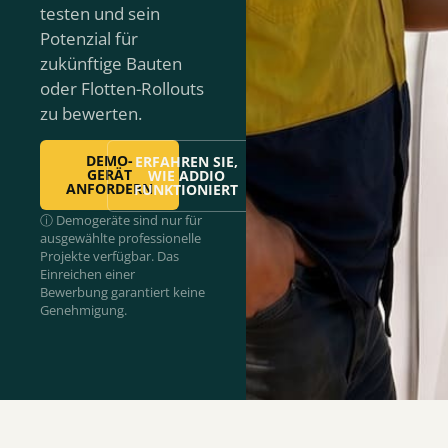
testen und sein
Potenzial für
zukünftige Bauten
oder Flotten-Rollouts
zu bewerten.
DEMO-
ERFAHREN SIE,
GERÄT
WIE ADDIO
ANFORDERN
FUNKTIONIERT
ⓘ Demogeräte sind nur für
ausgewählte professionelle
Projekte verfügbar. Das
Einreichen einer
Bewerbung garantiert keine
Genehmigung.