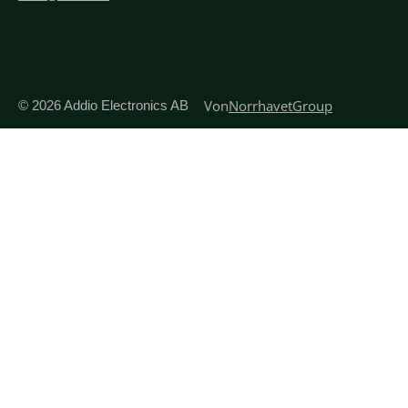
Von
NorrhavetGroup
© 2026
Addio Electronics AB